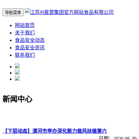
导航菜单
网站首页
关于我们
食品安全动态
食品安全资讯
联系我们
新闻中心
【下层动态】漠河市举办深化能力做风扶植第六
日期：
2026-06-30