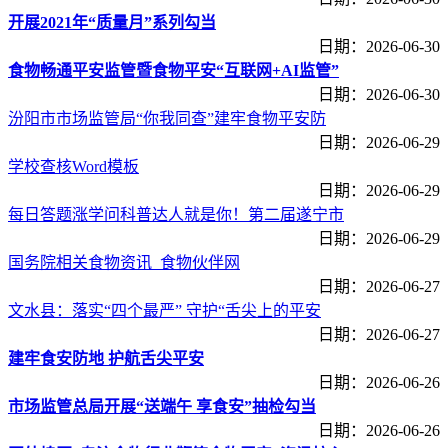
开展2021年“质量月”系列勾当
日期：
2026-06-30
食物畅通平安监管暨食物平安“互联网+AI监管”
日期：
2026-06-30
汾阳市市场监管局“你我同查”建牢食物平安防
日期：
2026-06-29
学校查核Word模板
日期：
2026-06-29
每日答题涨学问科普达人就是你！第二届遂宁市
日期：
2026-06-29
国务院相关食物资讯_食物伙伴网
日期：
2026-06-27
文水县：落实“四个最严” 守护“舌尖上的平安
日期：
2026-06-27
建牢食安防地 护航舌尖平安
日期：
2026-06-26
市场监管总局开展“送端午 享食安”抽检勾当
日期：
2026-06-26