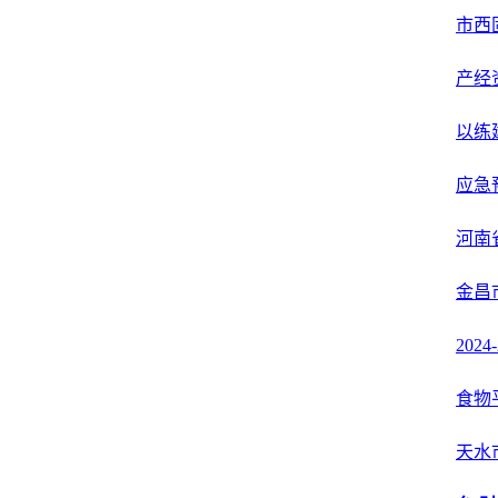
市西
产经
以练
应急
河南
金昌
20
食物
天水